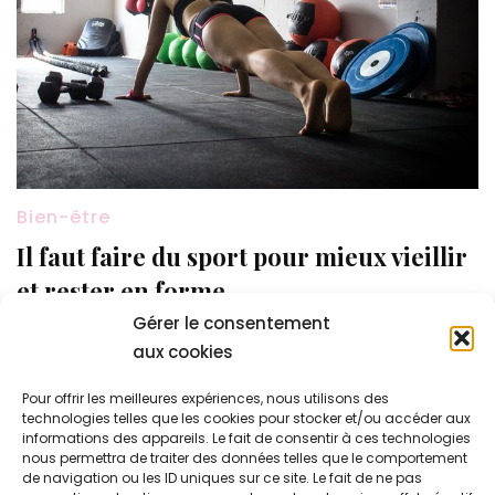
Bien-être
Il faut faire du sport pour mieux vieillir
et rester en forme
Gérer le consentement
En parler c’est important, le sport est The Solution
aux cookies
pour garder la forme et augmenter notre durée de
vie. La musculation c’est l’activité que nous prenons
Pour offrir les meilleures expériences, nous utilisons des
technologies telles que les cookies pour stocker et/ou accéder aux
en exemple, on ne rentre pas dans les
informations des appareils. Le fait de consentir à ces technologies
performances de body-building mais plutôt des
nous permettra de traiter des données telles que le comportement
de navigation ou les ID uniques sur ce site. Le fait de ne pas
activités qui permettent d’avoir un physique